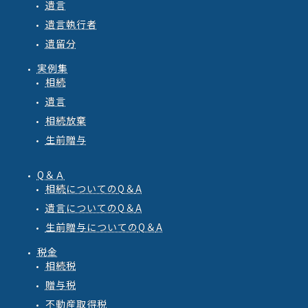
遺言
遺言執行者
遺留分
実例集
相続
遺言
相続放棄
生前贈与
Q＆Ａ
相続
についての
Q
＆
A
遺言
についての
Q
＆
A
生前贈与
についての
Q
＆
A
税金
相続税
贈与税
不動産取得税